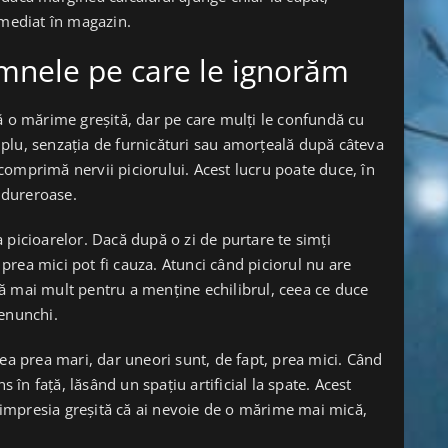
imediat în magazin.
emnele pe care le ignorăm
ă o mărime greșită, dar pe care mulți le confundă cu
plu, senzația de furnicături sau amorțeală după câteva
omprimă nervii piciorului. Acest lucru poate duce, în
i dureroase.
 picioarelor. Dacă după o zi de purtare te simți
i prea mici pot fi cauza. Atunci când piciorul nu are
ează mai mult pentru a menține echilibrul, ceea ce duce
genunchi.
rea prea mari, dar uneori sunt, de fapt, prea mici. Când
s în față, lăsând un spațiu artificial la spate. Acest
ă impresia greșită că ai nevoie de o mărime mai mică,