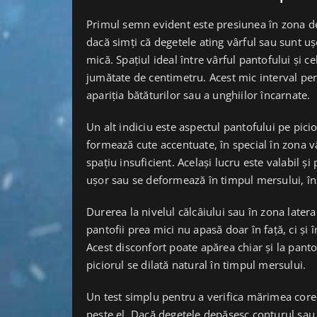
Primul semn evident este presiunea în zona de
dacă simți că degetele ating vârful sau sunt uș
mică. Spațiul ideal între vârful pantofului și ce
jumătate de centimetru. Acest mic interval pe
apariția bătăturilor sau a unghiilor încarnate.
Un alt indiciu este aspectul pantofului pe pici
formează cute accentuate, în special în zona v
spațiu insuficient. Același lucru este valabil ș
ușor sau se deformează în timpul mersului, î
Durerea la nivelul călcâiului sau în zona latera
pantofii prea mici nu apasă doar în față, ci și î
Acest disconfort poate apărea chiar și la pantof
piciorul se dilată natural în timpul mersului.
Un test simplu pentru a verifica mărimea corect
peste el. Dacă degetele depășesc conturul sau 