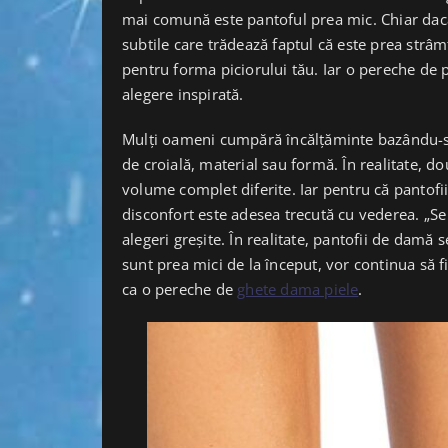
mai comună este pantoful prea mic. Chiar dacă
subtile care trădează faptul că este prea strâm
pentru forma piciorului tău. Iar o pereche de 
alegere inspirată.
Mulți oameni cumpără încălțăminte bazându-se
de croială, material sau formă. În realitate, d
volume complet diferite. Iar pentru că pantofii 
disconfort este adesea trecută cu vederea. „Se 
alegeri greșite. În realitate, pantofii de damă 
sunt prea mici de la început, vor continua să f
ca o pereche de
ghete dama piele
.