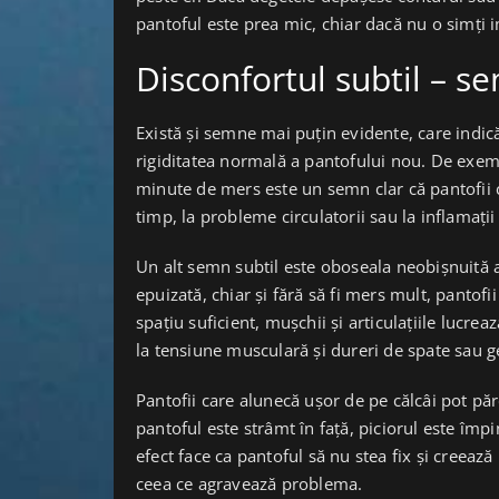
pantoful este prea mic, chiar dacă nu o simți 
Disconfortul subtil – s
Există și semne mai puțin evidente, care indic
rigiditatea normală a pantofului nou. De exem
minute de mers este un semn clar că pantofii c
timp, la probleme circulatorii sau la inflamați
Un alt semn subtil este oboseala neobișnuită a
epuizată, chiar și fără să fi mers mult, pantofi
spațiu suficient, mușchii și articulațiile lucr
la tensiune musculară și dureri de spate sau 
Pantofii care alunecă ușor de pe călcâi pot pă
pantoful este strâmt în față, piciorul este împin
efect face ca pantoful să nu stea fix și creeaz
ceea ce agravează problema.