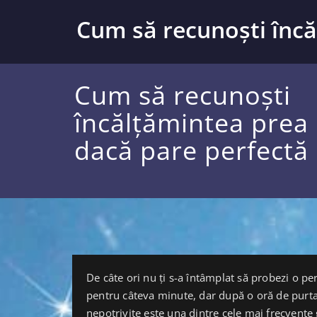
Sari
la
Cum să recunoști înc
conținut
Cum să recunoști
încălțămintea prea 
dacă pare perfectă
De câte ori nu ți s-a întâmplat să probezi o pe
pentru câteva minute, dar după o oră de purta
nepotrivite este una dintre cele mai frecvente