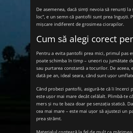
De asemenea, dacă simți nevoia să renunți la ș
loc”, e un semn că pantofii sunt prea înguști. Pa
mișcare indiferent de grosimea ciorapilor.
Cum să alegi corect pen
Pentru a evita pantofii prea mici, primul pas e
poate schimba în timp – uneori cu jumătate de
sau purtarea constantă a tocurilor. De aceea, 
dată pe an, ideal seara, când sunt ușor umflat
Când probezi pantofii, asigură-te că îi încerci
este ușor mai mare decât celălalt. Plimbă-te 
mers și nu te baza doar pe senzația statică. D
cea mai mare – este mai ușor să ajustezi un pan
prea strâmt.
Materialul contează la fel de mult ca mărimea.