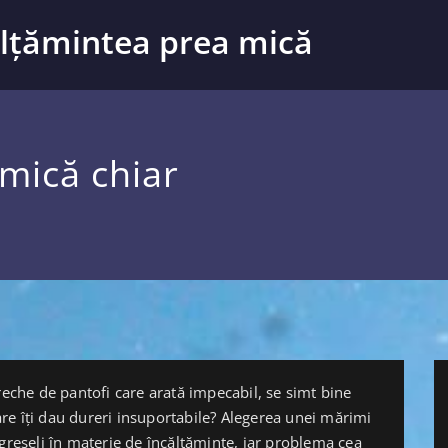
ălțămintea prea mică
mică chiar
reche de pantofi care arată impecabil, se simt bine
re îți dau dureri insuportabile? Alegerea unei mărimi
 greșeli în materie de încălțăminte, iar problema cea