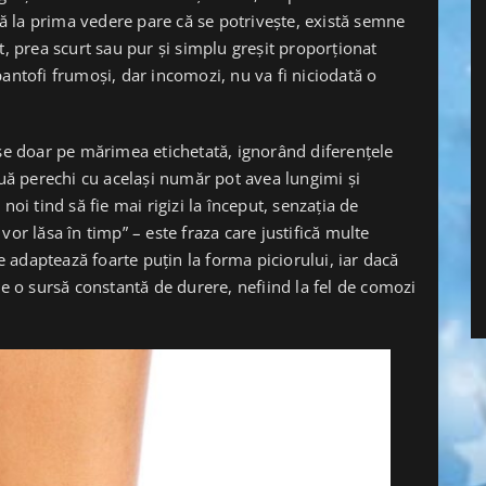
 la prima vedere pare că se potrivește, există semne
t, prea scurt sau pur și simplu greșit proporționat
pantofi frumoși, dar incomozi, nu va fi niciodată o
 doar pe mărimea etichetată, ignorând diferențele
ouă perechi cu același număr pot avea lungimi și
noi tind să fie mai rigizi la început, senzația de
vor lăsa în timp” – este fraza care justifică multe
se adaptează foarte puțin la forma piciorului, iar dacă
ie o sursă constantă de durere, nefiind la fel de comozi