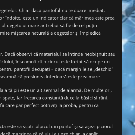
getelor. Chiar dacă pantoful nu te doare imediat,
or îndoite, este un indicator clar că mărimea este prea
l al degetului mare ar trebui să fie de cel puțin
rmite mișcarea naturală a degetelor și împiedică
or. Dacă observi că materialul se întinde neobișnuit sau
ârfului, înseamnă că piciorul este forțat să ocupe un
i pentru pantofii decupați – dacă marginile se „deschid”
nseamnă că presiunea interioară este prea mare.
la a tălpii este un alt semnal de alarmă. De multe ori,
n spate, iar frecarea constantă duce la bășici și răni.
ii care par perfect potriviți la probă, pentru că
ă este să scoți tălpicul din pantof și să așezi piciorul
dacă marginea călcâiului ajunge chiar la capăt,